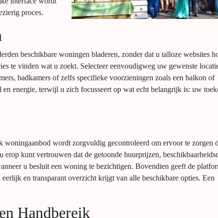
jke interface wordt
zierig proces.
n
derden beschikbare woningen bladeren, zonder dat u talloze websites ho
ies te vinden wat u zoekt. Selecteer eenvoudigweg uw gewenste locati
pkamers, badkamers of zelfs specifieke voorzieningen zoals een balkon of
 en energie, terwijl u zich focusseert op wat echt belangrijk is: uw toe
Elk woningaanbod wordt zorgvuldig gecontroleerd om ervoor te zorgen d
at u erop kunt vertrouwen dat de getoonde huurprijzen, beschikbaarheidsd
wanneer u besluit een woning te bezichtigen. Bovendien geeft de platfo
eerlijk en transparant overzicht krijgt van alle beschikbare opties. Een
en Handbereik