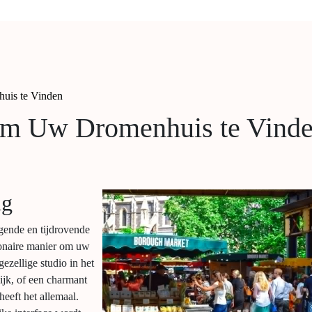
uis te Vinden
om Uw Dromenhuis te Vind
ng
gende en tijdrovende
tionaire manier om uw
ezellige studio in het
ijk, of een charmant
heeft het allemaal.