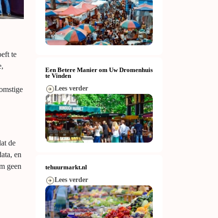
eft te
e,
Een Betere Manier om Uw Dromenhuis
te Vinden
Lees verder
komstige
at de
ata, en
rm geen
tehuurmarkt.nl
Lees verder