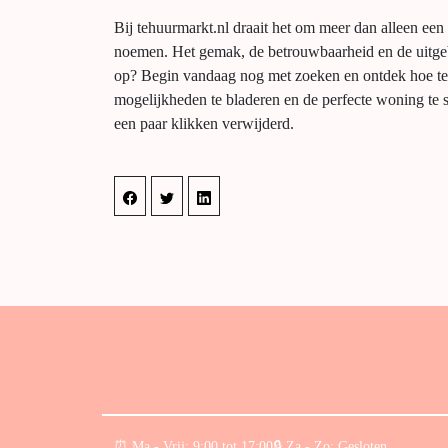
Bij tehuurmarkt.nl draait het om meer dan alleen een
noemen. Het gemak, de betrouwbaarheid en de uitgeb
op? Begin vandaag nog met zoeken en ontdek hoe te
mogelijkheden te bladeren en de perfecte woning te 
een paar klikken verwijderd.
⏰︎ Ma - Vrij: 9:00 tot 17:00
🔒︎ Za - Zo: Gesloten